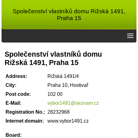
Společenství vlastníků domu Rižská 1491,
Praha 15
Společenství vlastníků domu
Rižská 1491, Praha 15
Address:
Rižská 1491/4
City:
Praha 10, Hostivař
Post code:
102 00
E-Mail:
vybor1491@seznam.cz
Registration No.:
28232968
Internet domain:
www.vybor1491.cz
Board: