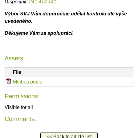
Dispečink:
241 414 141
Výbor SVJ Vám doporučuje udělat kontrolu dle výše
uvedeného.
Děkujeme Vám za spolupráci.
Assets:
File
Meibes popis
Permissions:
Visible for all
Comments:
<< Back to article list