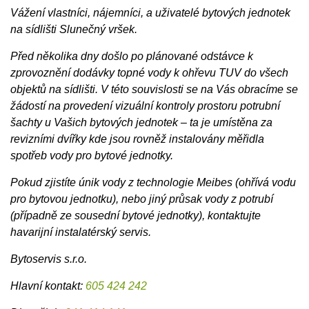
Vážení vlastníci, nájemníci, a uživatelé bytových jednotek
na sídlišti Slunečný vršek.
Před několika dny došlo po plánované odstávce k
zprovoznění dodávky topné vody k ohřevu TUV do všech
objektů na sídlišti.
V této souvislosti se na Vás obracíme se
žádostí na provedení vizuální kontroly prostoru potrubní
šachty u Vašich bytových jednotek – ta je umístěna za
revizními dvířky kde jsou rovněž instalovány měřidla
spotřeb vody pro bytové jednotky.
Pokud zjistíte únik vody z technologie Meibes (ohřívá vodu
pro bytovou jednotku), nebo jiný průsak vody z potrubí
(případně ze sousední bytové jednotky), kontaktujte
havarijní instalatérský servis.
Bytoservis s.r.o.
Hlavní kontakt:
605 424 242