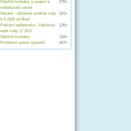
Důležité kontakty a spojení k
270×
nahlašování závad
Havárie - odstávka studené vody
141×
6.8.2026 od 9hod
Pražská teplárenská - Odstávka
126×
teplé vody 17-28.8.
Důležité kontakty
110×
Profitherm poslal výpověď
107×