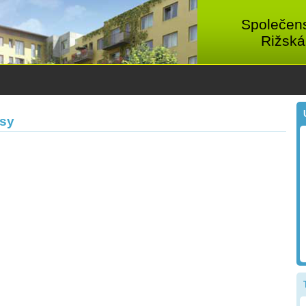
Společens
Rižská
isy