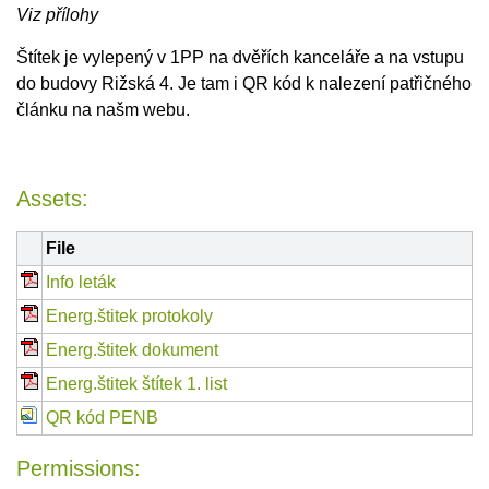
Viz přílohy
Štítek je vylepený v 1PP na dvěřích kanceláře a na vstupu
do budovy Rižská 4. Je tam i QR kód k nalezení patřičného
článku na našm webu.
Assets:
File
Info leták
Energ.štitek protokoly
Energ.štitek dokument
Energ.štitek štítek 1. list
QR kód PENB
Permissions: