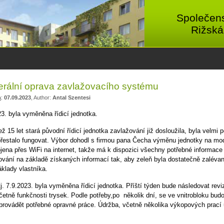
Společens
Rižská
rální oprava zavlažovacího systému
a
:
07.09.2023
, Author:
Antal Szentesi
23. byla vyměněna řídicí jednotka.
ž 15 let stará původní řídicí jednotka zavlažování již dosloužila, byla velmi 
přestalo fungovat. Výbor dohodl s firmou pana Čecha výměnu jednotky na mode
ojena přes WiFi na internet, takže má k dispozici všechny potřebné informace
ování na základě získaných informací tak, aby zeleň byla dostatečně zalévan
áklady vlastníka.
tj. 7.9.2023. byla vyměněna řídicí jednotka. Příští týden bude následovat re
četně funkčnosti trysek. Podle potřeby,po několik dní, se ve vnitrobloku b
provádět potřebné opravné práce. Údržba, včetně několika výkopových prací u