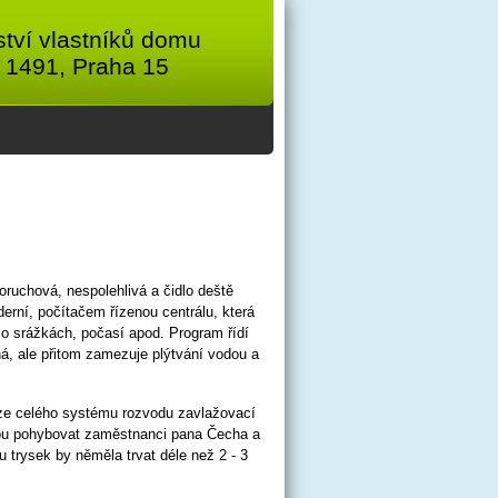
tví vlastníků domu
 1491, Praha 15
poruchová, nespolehlivá a čidlo deště
rní, počítačem řízenou centrálu, která
 o srážkách, počasí apod. Program řídí
á, ale přitom zamezuje plýtvání vodou a
vize celého systému rozvodu zavlažovací
udou pohybovat zaměstnanci pana Čecha a
 trysek by něměla trvat déle než 2 - 3