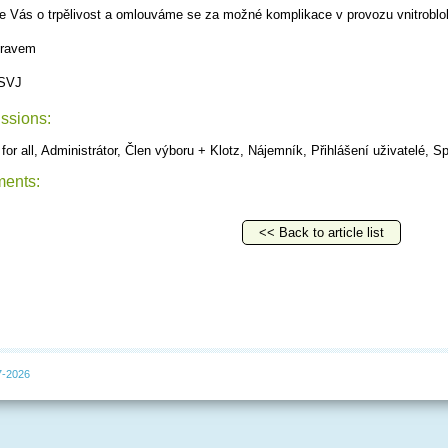
 Vás o trpělivost a omlouváme se za možné komplikace v provozu vnitroblo
dravem
 SVJ
ssions:
 for all, Administrátor, Člen výboru + Klotz, Nájemník, Přihlášení uživatelé, S
ents:
<< Back to article list
7-2026