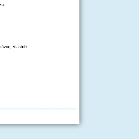
ku.
právce, Vlastník