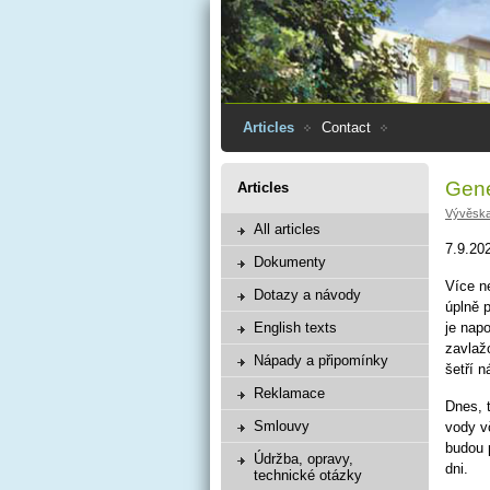
Articles
Contact
Gene
Articles
Vývěsk
All articles
7.9.20
Dokumenty
Více ne
Dotazy a návody
úplně 
English texts
je nap
zavlaž
Nápady a připomínky
šetří n
Reklamace
Dnes, 
Smlouvy
vody v
budou 
Údržba, opravy,
dni.
technické otázky