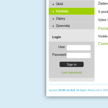
Žádáme
Úklid
Vývěska
S poz
Zápisy
Výbor
Zpravodaj
Permi
Visible
Login
Comm
User
Password
Lost password
System
SVJIS
v2.30.0
. All Rights Reserved ® 200