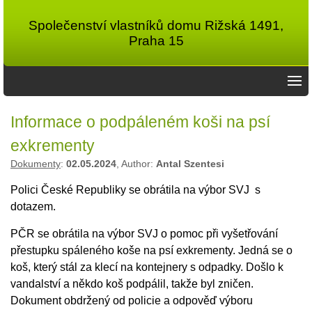
Společenství vlastníků domu Rižská 1491,
Praha 15
Informace o podpáleném koši na psí
exkrementy
Dokumenty
:
02.05.2024
, Author:
Antal Szentesi
Polici České Republiky se obrátila na výbor SVJ s
dotazem.
PČR se obrátila na výbor SVJ o pomoc při vyšetřování
přestupku spáleného koše na psí exkrementy. Jedná se o
koš, který stál za klecí na kontejnery s odpadky. Došlo k
vandalství a někdo koš podpálil, takže byl zničen.
Dokument obdržený od policie a odpověď výboru