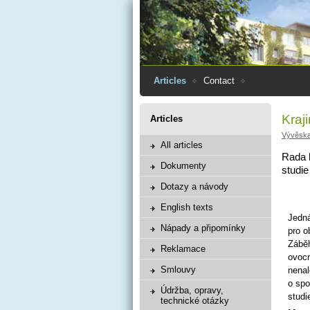
Articles
Contact
Kraj
Articles
Vývěsk
All articles
Rada h
Dokumenty
studie
Dotazy a návody
English texts
Jedná
Nápady a připomínky
pro o
Záběh
Reklamace
ovocn
Smlouvy
nenal
o spo
Údržba, opravy,
studi
technické otázky