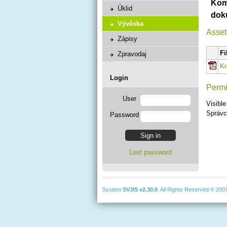
Komp
Úklid
dok
Vývěska
Asset
Zápisy
Fi
Zpravodaj
Kr
Login
Permi
User
Visible
Správc
Password
Lost password
System
SVJIS
v2.30.0
. All Rights Reserved ® 200