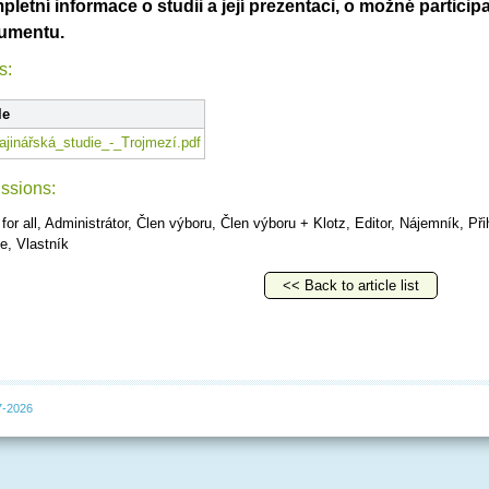
letní informace o studii a její prezentaci, o možné particip
umentu.
s:
le
ajinářská_studie_-_Trojmezí.pdf
ssions:
 for all, Administrátor, Člen výboru, Člen výboru + Klotz, Editor, Nájemník, Při
e, Vlastník
<< Back to article list
7-2026