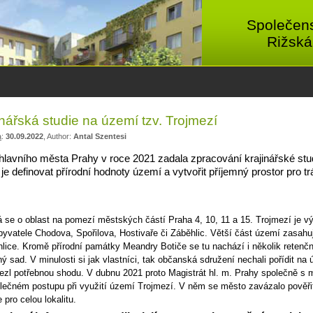
Společens
Rižská
inářská studie na území tzv. Trojmezí
a
:
30.09.2022
, Author:
Antal Szentesi
lavního města Prahy v roce 2021 zadala zpracování krajinářské stud
 je definovat přírodní hodnoty území a vytvořit příjemný prostor pro t
 se o oblast na pomezí městských částí Praha 4, 10, 11 a 15. Trojmezí je vý
byvatele Chodova, Spořilova, Hostivaře či Záběhlic. Větší část území zasahu
lice. Kromě přírodní památky Meandry Botiče se tu nachází i několik retenč
ý sad. V minulosti si jak vlastníci, tak občanská sdružení nechali pořídit na 
ezl potřebnou shodu. V dubnu 2021 proto Magistrát hl. m. Prahy společně
lečném postupu při využití území Trojmezí. V něm se město zavázalo pověři
e pro celou lokalitu.