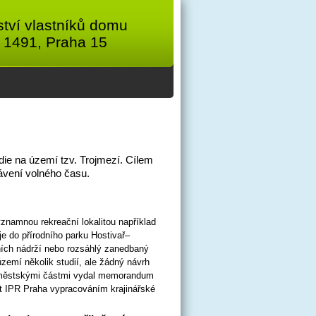
tví vlastníků domu
 1491, Praha 15
ie na území tzv. Trojmezí. Cílem
rávení volného času.
znamnou rekreační lokalitou například
je do přírodního parku Hostivař–
ních nádrží nebo rozsáhlý zanedbaný
území několik studií, ale žádný návrh
 s městskými částmi vydal memorandum
t IPR Praha vypracováním krajinářské