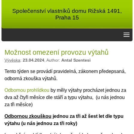
Společenství vlastníků domu Rižská 1491,
Praha 15
Možnost omezení provozu výtahů
Vývěska
:
23.04.2024
, Author:
Antal Szentesi
Tento týden se provádí pravidelná, zákonem předepsaná,
odborná zkouška výtahů.
Odbornou prohlídkou
by měly výtahy procházet jednou za
dva až čtyři měsíce dle stáří a typu výtahu, (u nás jednou
za tři měsíce)
Odbornou zkouškou
jednou za tři až šest let dle typu
výtahu (u nás jednou za tři roky)