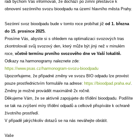
rádi bychom Vás informovali, že dochází po zimní přestávce k
obnovení sezónního svozu bioodpadu na území hlavního města Prahy.
Sezónní svoz bioodpadu bude v tomto roce probíhat již
od 1. března
do 15. prosince 2025.
Prosíme Vás, abyste si s ohledem na optimalizaci svozových tras
zkontrolovali svůj svozový den, který může být jiný než v minulém
roce,
včetně termínu prvního svozového dne ve Vaší lokalitě.
Odkazy na harmonogramy naleznete zde:
https://www.psas.cz/harmonogram-svozu-bioodpadu
Upozorňujeme, že případné změny ve svozu BIO odpadu lze provést
pouze prostřednictvím formuláře na adrese:
https://bioodpad.praha.eu/
.
Změny je možné provádět maximálně 2x ročně.
Děkujeme Vám, že se aktivně zapojujete do třídění bioodpadu. Podílíte
se tak na zvýšení míry třídění odpadů a celkově přispíváte k ochraně
životního prostředí.
V případě jakýchkoliv dotazů se na nás neváhejte obrátit.
Vaše