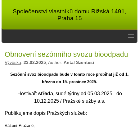
Společenství vlastníků domu Rižská 1491,
Praha 15
Obnovení sezónního svozu bioodpadu
Vývěska
:
23.02.2025
, Author:
Antal Szentesi
Sezónní svoz bioodpadu bude v tomto roce probíhat již od 1.
března do 15. prosince 2025.
Hostivař:
středa
, sudé týdny od 05.03.2025 - do
10.12.2025 / Pražské služby a.s,
Publikujeme dopis Pražských služeb:
Vážení Pražané,