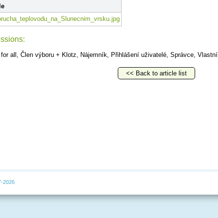
le
rucha_teplovodu_na_Slunecnim_vrsku.jpg
ssions:
 for all, Člen výboru + Klotz, Nájemník, Přihlášení uživatelé, Správce, Vlastn
<< Back to article list
7-2026