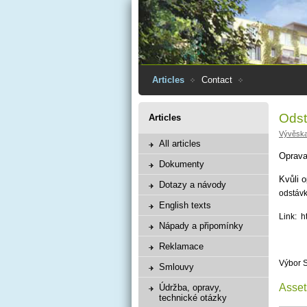
Articles
Contact
Odst
Articles
Vývěsk
All articles
Oprava 
Dokumenty
Kvůli o
Dotazy a návody
odstávk
English texts
Link: h
Nápady a připomínky
Reklamace
Výbor 
Smlouvy
Asset
Údržba, opravy,
technické otázky