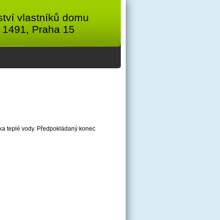
tví vlastníků domu
 1491, Praha 15
ávka teplé vody. Předpokládaný konec