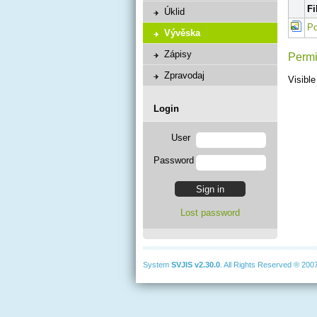
Fi
Úklid
Po
Vývěska
Zápisy
Permi
Zpravodaj
Visible
Login
User
Password
Lost password
System
SVJIS
v2.30.0
. All Rights Reserved ® 200