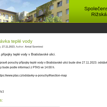
Společens
Rižská
ávka teplé vody
a
:
27.11.2023
, Author:
Antal Szentesi
přípojky teplé vody v Bratislavské ulici.
pravě
poruchy přípojky teplé vody v Bratislavské ulici bude dne 27.11.2023. odst
y bude podle informací z PTAS ve 14:00 h.
ttps://www.ptas.cz/odstavky-a-poruchy/#section-map
SVJ
s: