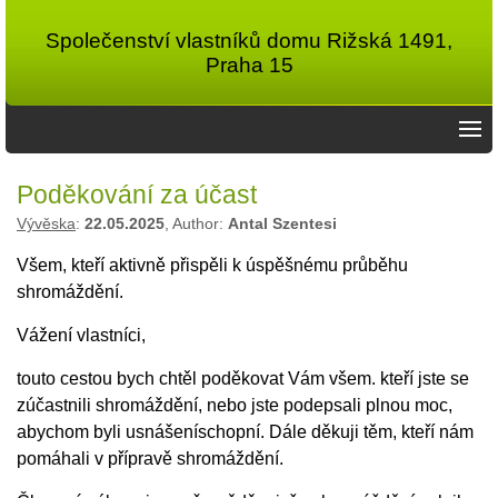
Společenství vlastníků domu Rižská 1491,
Praha 15
Poděkování za účast
Vývěska
:
22.05.2025
, Author:
Antal Szentesi
Všem, kteří aktivně přispěli k úspěšnému průběhu
shromáždění.
Vážení vlastníci,
touto cestou bych chtěl poděkovat Vám všem. kteří jste se
zúčastnili shromáždění, nebo jste podepsali plnou moc,
abychom byli usnášeníschopní. Dále děkuji těm, kteří nám
pomáhali v přípravě shromáždění.