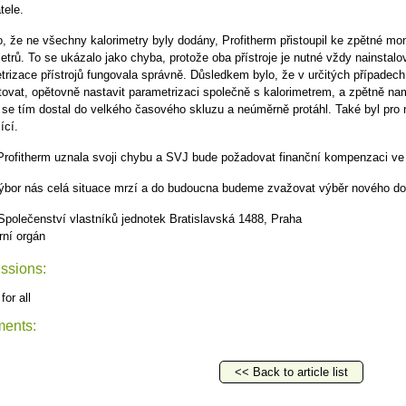
atele.
to, že ne všechny kalorimetry byly dodány, Profitherm přistoupil ke zpětné m
metrů. To se ukázalo jako chyba, protože oba přístroje je nutné vždy nainsta
trizace přístrojů fungovala správně. Důsledkem bylo, že v určitých případec
ovat, opětovně nastavit parametrizaci společně s kalorimetrem, a zpětně na
 se tím dostal do velkého časového skluzu a neúměrně protáhl. Také byl pro 
ící.
Profitherm uznala svoji chybu a SVJ bude požadovat finanční kompenzaci ve
ýbor nás celá situace mrzí a do budoucna budeme zvažovat výběr nového do
Společenství vlastníků jednotek Bratislavská 1488, Praha
rní orgán
ssions:
for all
ents:
<< Back to article list