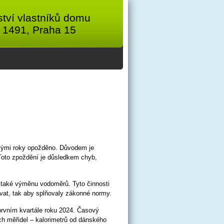
tví vlastníků domu
 1491, Praha 15
nulými roky opožděno. Důvodem je
 Toto zpoždění je důsledkem chyb,
a také výměnu vodoměrů. Tyto činnosti
rovat, tak aby splňovaly zákonné normy.
prvním kvartále roku 2024. Časový
 měřidel – kalorimetrů od dánského