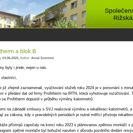
Společens
Rižská
itherm a blok B
a
:
03.06.2025
, Author:
Antal Szentesi
y byly i jinde, nejen u nás.
vlastníci,
te již zřejmě zaznamenali, vyúčtování služeb roku 2024 je v porovnání s mi
ní v předání dat od firmy Profitherm na IRTN, která vyhotovuje rozúčtování.
h se Profitherm dopustil v průběhu výměny kalorimetrů.
herm na základě smlouvy s SVJ realizoval výměnu a rekalibraci kalorimetrů, 
jí ze zákona, kdy v pravidelných periodách je nutné měřící přístroje rekalib
áže přístrojů započaly na konci roku 2023 s plánovanou zpětnou montáží v 
ogram zpětné montáže byl bohužel narušen z důvodu pozdního dodání nových