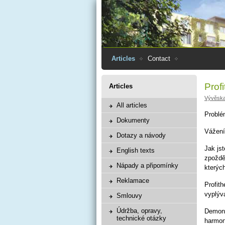
Articles
Contact
Prof
Articles
Vývěsk
All articles
Problém
Dokumenty
Vážení 
Dotazy a návody
Jak js
English texts
zpoždě
Nápady a připomínky
kterýc
Reklamace
Profit
vyplýva
Smlouvy
Údržba, opravy,
Demont
technické otázky
harmon