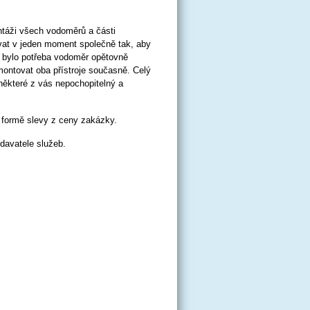
ontáži všech vodoměrů a části
lovat v jeden moment společně tak, aby
h bylo potřeba vodoměr opětovně
montovat oba přístroje současně. Celý
některé z vás nepochopitelný a
 formě slevy z ceny zakázky.
davatele služeb.