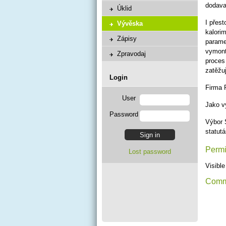
dodav
Úklid
I přes
Vývěska
kalori
Zápisy
parame
vymont
Zpravodaj
proces
zatěžuj
Login
Firma 
User
Jako v
Password
Výbor 
statutá
Permi
Lost password
Visible 
Comm