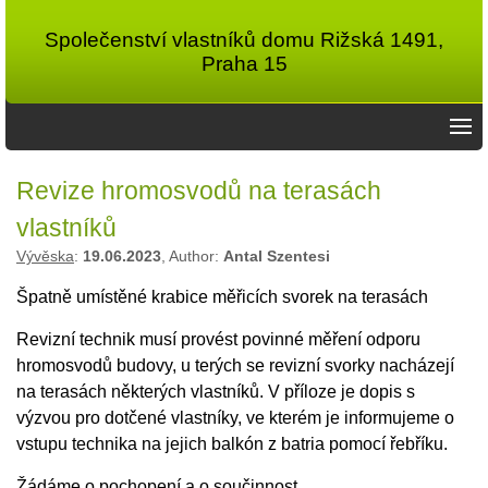
Společenství vlastníků domu Rižská 1491,
Praha 15
Revize hromosvodů na terasách
vlastníků
Vývěska
:
19.06.2023
, Author:
Antal Szentesi
Špatně umístěné krabice měřicích svorek na terasách
Revizní technik musí provést povinné měření odporu
hromosvodů budovy, u terých se revizní svorky nacházejí
na terasách některých vlastníků. V příloze je dopis s
výzvou pro dotčené vlastníky, ve kterém je informujeme o
vstupu technika na jejich balkón z batria pomocí řebříku.
Žádáme o pochopení a o součinnost