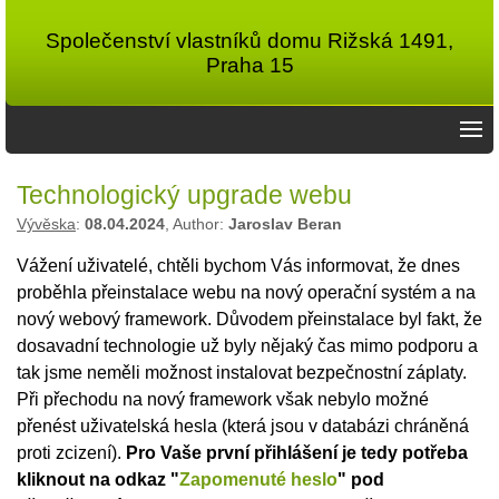
Společenství vlastníků domu Rižská 1491,
Praha 15
Technologický upgrade webu
Vývěska
:
08.04.2024
, Author:
Jaroslav Beran
Vážení uživatelé, chtěli bychom Vás informovat, že dnes
proběhla přeinstalace webu na nový operační systém a na
nový webový framework. Důvodem přeinstalace byl fakt, že
dosavadní technologie už byly nějaký čas mimo podporu a
tak jsme neměli možnost instalovat bezpečnostní záplaty.
Při přechodu na nový framework však nebylo možné
přenést uživatelská hesla (která jsou v databázi chráněná
proti zcizení).
Pro Vaše první přihlášení je tedy potřeba
kliknout na odkaz "
Zapomenuté heslo
" pod