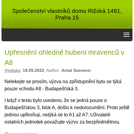
Společenství vlastníků domu Rižská 1491,
Praha 15
Upřesnění ohledně hubení mravenců v
A8
Vývěska
:
19.05.2022
, Author:
Antal Szentesi
Nelekejte se prosím, výzva na zpřístupnění bytu se týká
pouze vchodu A8 - Budapešťská 3.
I když v textu bylo uvedeno, že se jedná pouze o
Budapešťskou 3, blok A, došlo k nedorozumění. Proto ještě
jednou upřesňuji, netýká se to A1 až A7. Uživatelé
ostatních jednotek považujte výzvu za bezpředmětnou.