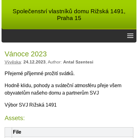
Společenství vlastníků domu Rižská 1491,
Praha 15
Vánoce 2023
Vývěska
:
24.12.2023
, Author:
Antal Szentesi
Přejemé příjemné prožití svátků.
Hodně klidu, pohody a sváteční atmosféru přeje všem
obyvatelům našeho domu a partnerům SVJ
Výbor SVJ Rižská 1491
Assets:
File