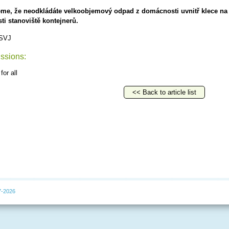
me, že neodkládáte velkoobjemový odpad z domácnosti uvnitř klece na 
sti stanoviště kontejnerů.
 SVJ
ssions:
for all
<< Back to article list
7-2026