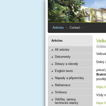
Articles
Contact
Velk
Articles
Vývěsk
All articles
Velkoo
Dokumenty
Dobrý 
Dotazy a návody
pokud 
English texts
Bratis
Nápady a připomínky
později
Reklamace
https:
Smlouvy
Vždy m
Údržba, opravy,
technické otázky
https: