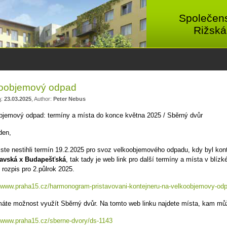
Společens
Rižská
oobjemový odpad
a
:
23.03.2025
, Author:
Peter Nebus
bjemový odpad: termíny a místa do konce května 2025 / Sběrný dvůr
den,
jste nestihli termín 19.2.2025 pro svoz velkoobjemového odpadu, kdy byl konte
lavská x Budapešťská
, tak tady je web link pro další termíny a místa v blíz
 rozpis pro 2.půlrok 2025.
//www.praha15.cz/harmonogram-pristavovani-kontejneru-na-velkoobjemovy-od
áte možnost využít Sběrný dvůr. Na tomto web linku najdete místa, kam m
//www.praha15.cz/sberne-dvory/ds-1143