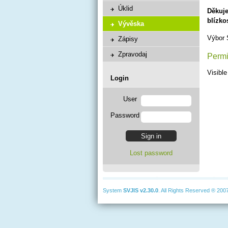
Úklid
Děkuje
blízko
Vývěska
Výbor
Zápisy
Zpravodaj
Permi
Visible 
Login
User
Password
Lost password
System
SVJIS
v2.30.0
. All Rights Reserved ® 200