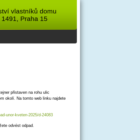
tví vlastníků domu
 1491, Praha 15
jner přistaven na rohu ulic
kém okolí. Na tomto web linku najdete
pad-unor-kveten-2025/d-24083
ůžete odvést odpad.