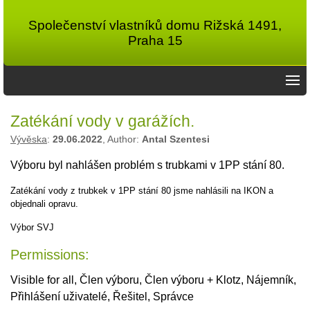
Společenství vlastníků domu Rižská 1491,
Praha 15
Zatékání vody v garážích.
Vývěska
:
29.06.2022
, Author:
Antal Szentesi
Výboru byl nahlášen problém s trubkami v 1PP stání 80.
Zatékání vody z trubkek v 1PP stání 80 jsme nahlásili na IKON a
objednali opravu.
Výbor SVJ
Permissions:
Visible for all, Člen výboru, Člen výboru + Klotz, Nájemník,
Přihlášení uživatelé, Řešitel, Správce