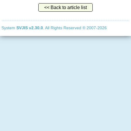
<< Back to article list
System
SVJIS
v2.30.0
. All Rights Reserved ® 2007-2026