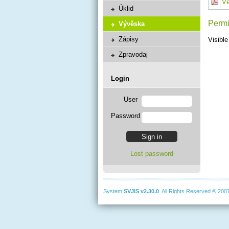
Vě
Úklid
Permi
Vývěska
Zápisy
Visible
Zpravodaj
Login
User
Password
Lost password
System
SVJIS
v2.30.0
. All Rights Reserved ® 200