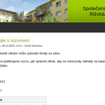
Společens
Rižská
ejte s rozumem
a
:
29.11.2022
, Author:
Antal Szentesi
 dlouhé větrání může způsobit škody na zdivu
oze publikujeme výzvu, jak správně větrat, aby se minizovaly náklady na top
eštěm.
 SVJ
s:
le