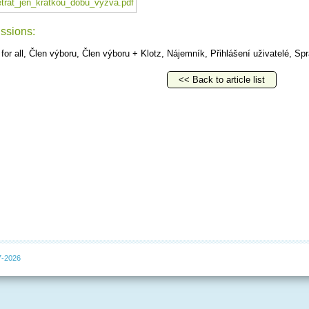
trat_jen_krátkou_dobu_výzva.pdf
ssions:
 for all, Člen výboru, Člen výboru + Klotz, Nájemník, Přihlášení uživatelé, Sp
<< Back to article list
7-2026