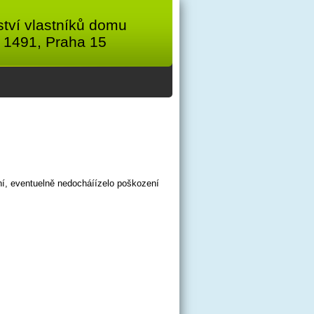
tví vlastníků domu
 1491, Praha 15
ení, eventuelně nedocháíízelo poškození