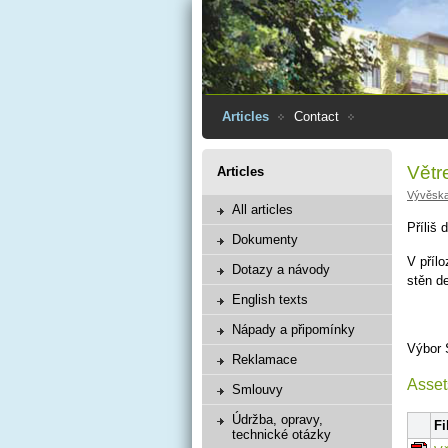
Articles
Contact
Větr
Articles
Vývěsk
All articles
Příliš
Dokumenty
V příl
Dotazy a návody
stěn d
English texts
Nápady a připomínky
Výbor
Reklamace
Asset
Smlouvy
Údržba, opravy,
Fi
technické otázky